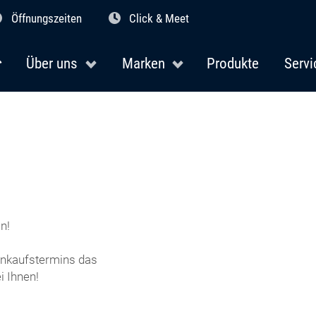
Öffnungszeiten
Click & Meet
Über uns
Marken
Produkte
Servi
n!
Einkaufstermins das
 Ihnen!