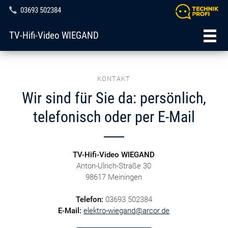
03693 502384
TV-Hifi-Video WIEGAND
KONTAKT
Wir sind für Sie da: persönlich,
telefonisch oder per E-Mail
TV-Hifi-Video WIEGAND
Anton-Ulrich-Straße 30
98617 Meiningen
Telefon:
03693 502384
E-Mail:
elektro-wiegand@arcor.de