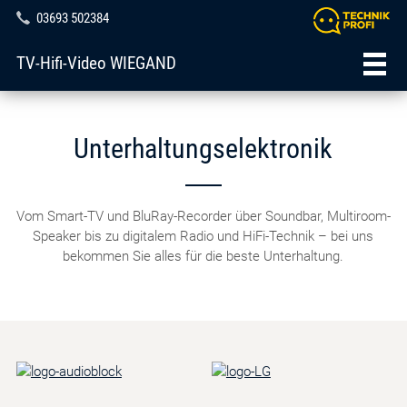
03693 502384
TV-Hifi-Video WIEGAND
Unterhaltungselektronik
Vom Smart-TV und BluRay-Recorder über Soundbar, Multiroom-
Speaker bis zu digitalem Radio und HiFi-Technik – bei uns
bekommen Sie alles für die beste Unterhaltung.