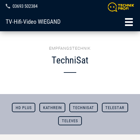
03693 502384
TV-Hifi-Video WIEGAND
EMPFANGSTECHNIK
TechniSat
HD PLUS
KATHREIN
TECHNISAT
TELESTAR
TELEVES