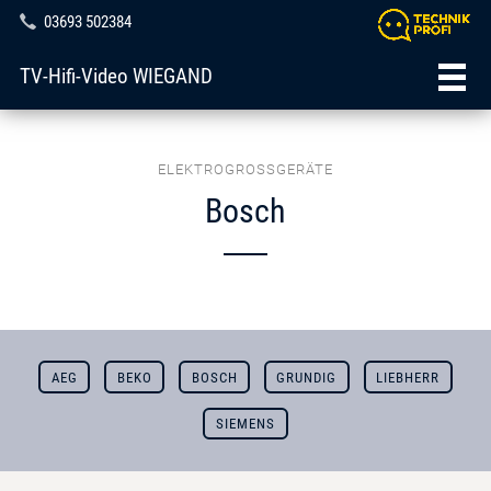
03693 502384
TV-Hifi-Video WIEGAND
ELEKTROGROSSGERÄTE
Bosch
AEG
BEKO
BOSCH
GRUNDIG
LIEBHERR
SIEMENS