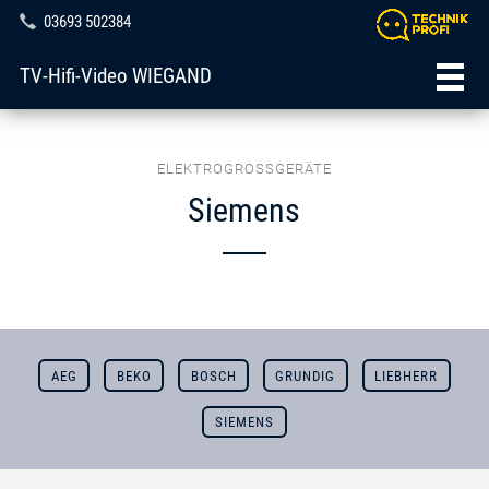
03693 502384
TV-Hifi-Video WIEGAND
ELEKTROGROSSGERÄTE
Siemens
AEG
BEKO
BOSCH
GRUNDIG
LIEBHERR
SIEMENS