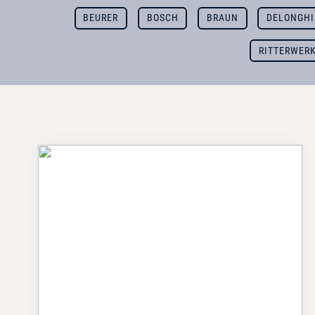
BEURER
BOSCH
BRAUN
DELONGHI
RITTERWER