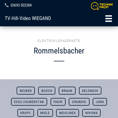
03693 502384
TV-Hifi-Video WIEGAND
ELEKTROKLEINGERAETE
Rommelsbacher
BEURER
BOSCH
BRAUN
DELONGHI
ESGE-ZAUBERSTAB
FAKIR
GRUNDIG
JURA
KRUPS
MIELE
MOULINEX
NIVONA