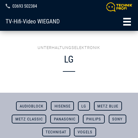
03693 502384
TV-Hifi-Video WIEGAND
UNTERHALTUNGSELEKTRONIK
LG
AUDIOBLOCK
HISENSE
LG
METZ BLUE
METZ CLASSIC
PANASONIC
PHILIPS
SONY
TECHNISAT
VOGELS