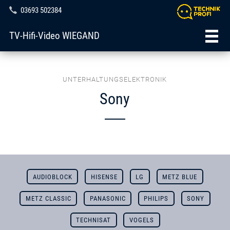
03693 502384
TV-Hifi-Video WIEGAND
UNTERHALTUNGSELEKTRONIK
Sony
AUDIOBLOCK
HISENSE
LG
METZ BLUE
METZ CLASSIC
PANASONIC
PHILIPS
SONY
TECHNISAT
VOGELS