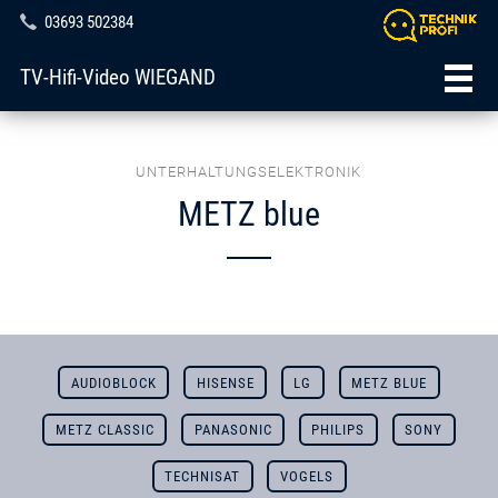
03693 502384
TV-Hifi-Video WIEGAND
UNTERHALTUNGSELEKTRONIK
METZ blue
AUDIOBLOCK
HISENSE
LG
METZ BLUE
METZ CLASSIC
PANASONIC
PHILIPS
SONY
TECHNISAT
VOGELS